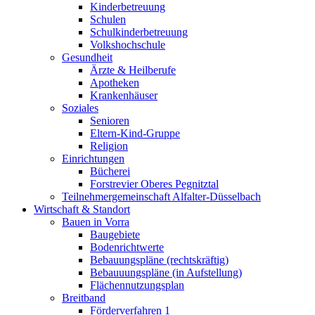
Kinderbetreuung
Schulen
Schulkinderbetreuung
Volkshochschule
Gesundheit
Ärzte & Heilberufe
Apotheken
Krankenhäuser
Soziales
Senioren
Eltern-Kind-Gruppe
Religion
Einrichtungen
Bücherei
Forstrevier Oberes Pegnitztal
Teilnehmergemeinschaft Alfalter-Düsselbach
Wirtschaft & Standort
Bauen in Vorra
Baugebiete
Bodenrichtwerte
Bebauungspläne (rechtskräftig)
Bebauuungspläne (in Aufstellung)
Flächennutzungsplan
Breitband
Förderverfahren 1