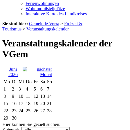
Ferienwohnungen
Wohnmobilstellplätze
Interaktive Karte des Landkreises
Sie sind hier:
Gemeinde Vorra
>
Freizeit &
Tourismus
>
Veranstaltungskalender
Veranstaltungskalender der
VGem
Juni
2026
Mo
Di
Mi
Do
Fr
Sa
So
1
2
3
4
5
6
7
8
9
10
11
12
13
14
15
16
17
18
19
20
21
22
23
24
25
26
27
28
29
30
Hier können Sie gezielt suchen:
Kategorie