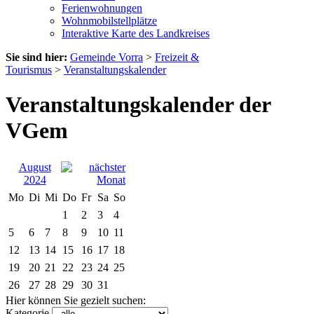
Ferienwohnungen
Wohnmobilstellplätze
Interaktive Karte des Landkreises
Sie sind hier:
Gemeinde Vorra
>
Freizeit &
Tourismus
>
Veranstaltungskalender
Veranstaltungskalender der
VGem
August
2024
Mo
Di
Mi
Do
Fr
Sa
So
1
2
3
4
5
6
7
8
9
10
11
12
13
14
15
16
17
18
19
20
21
22
23
24
25
26
27
28
29
30
31
Hier können Sie gezielt suchen:
Kategorie