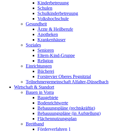
Kinderbetreuung
Schulen
Schulkinderbetreuung
Volkshochschule
Gesundheit
Ärzte & Heilberufe
Apotheken
Krankenhäuser
Soziales
Senioren
Eltern-Kind-Gruppe
Religion
Einrichtungen
Bücherei
Forstrevier Oberes Pegnitztal
Teilnehmergemeinschaft Alfalter-Düsselbach
Wirtschaft & Standort
Bauen in Vorra
Baugebiete
Bodenrichtwerte
Bebauungspläne (rechtskräftig)
Bebauuungspläne (in Aufstellung)
Flächennutzungsplan
Breitband
Förderverfahren 1