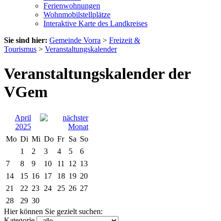
Ferienwohnungen
Wohnmobilstellplätze
Interaktive Karte des Landkreises
Sie sind hier:
Gemeinde Vorra
>
Freizeit &
Tourismus
>
Veranstaltungskalender
Veranstaltungskalender der
VGem
April
2025
Mo
Di
Mi
Do
Fr
Sa
So
1
2
3
4
5
6
7
8
9
10
11
12
13
14
15
16
17
18
19
20
21
22
23
24
25
26
27
28
29
30
Hier können Sie gezielt suchen:
Kategorie