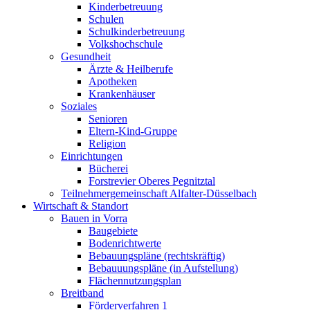
Kinderbetreuung
Schulen
Schulkinderbetreuung
Volkshochschule
Gesundheit
Ärzte & Heilberufe
Apotheken
Krankenhäuser
Soziales
Senioren
Eltern-Kind-Gruppe
Religion
Einrichtungen
Bücherei
Forstrevier Oberes Pegnitztal
Teilnehmergemeinschaft Alfalter-Düsselbach
Wirtschaft & Standort
Bauen in Vorra
Baugebiete
Bodenrichtwerte
Bebauungspläne (rechtskräftig)
Bebauuungspläne (in Aufstellung)
Flächennutzungsplan
Breitband
Förderverfahren 1