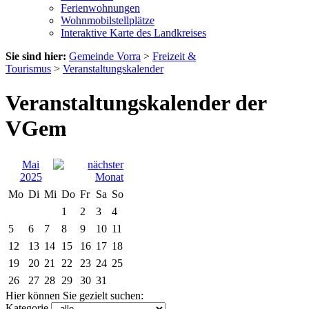
Ferienwohnungen
Wohnmobilstellplätze
Interaktive Karte des Landkreises
Sie sind hier:
Gemeinde Vorra
>
Freizeit &
Tourismus
>
Veranstaltungskalender
Veranstaltungskalender der
VGem
Mai
2025
Mo
Di
Mi
Do
Fr
Sa
So
1
2
3
4
5
6
7
8
9
10
11
12
13
14
15
16
17
18
19
20
21
22
23
24
25
26
27
28
29
30
31
Hier können Sie gezielt suchen:
Kategorie