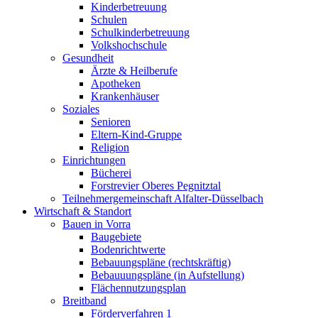
Kinderbetreuung
Schulen
Schulkinderbetreuung
Volkshochschule
Gesundheit
Ärzte & Heilberufe
Apotheken
Krankenhäuser
Soziales
Senioren
Eltern-Kind-Gruppe
Religion
Einrichtungen
Bücherei
Forstrevier Oberes Pegnitztal
Teilnehmergemeinschaft Alfalter-Düsselbach
Wirtschaft & Standort
Bauen in Vorra
Baugebiete
Bodenrichtwerte
Bebauungspläne (rechtskräftig)
Bebauuungspläne (in Aufstellung)
Flächennutzungsplan
Breitband
Förderverfahren 1