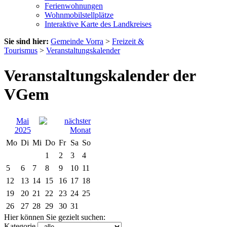
Ferienwohnungen
Wohnmobilstellplätze
Interaktive Karte des Landkreises
Sie sind hier:
Gemeinde Vorra
>
Freizeit &
Tourismus
>
Veranstaltungskalender
Veranstaltungskalender der
VGem
Mai
2025
Mo
Di
Mi
Do
Fr
Sa
So
1
2
3
4
5
6
7
8
9
10
11
12
13
14
15
16
17
18
19
20
21
22
23
24
25
26
27
28
29
30
31
Hier können Sie gezielt suchen:
Kategorie