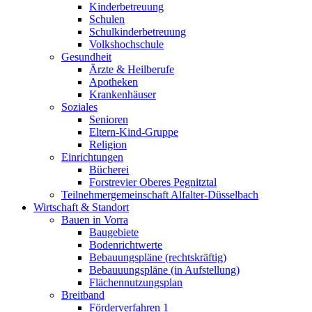
Kinderbetreuung
Schulen
Schulkinderbetreuung
Volkshochschule
Gesundheit
Ärzte & Heilberufe
Apotheken
Krankenhäuser
Soziales
Senioren
Eltern-Kind-Gruppe
Religion
Einrichtungen
Bücherei
Forstrevier Oberes Pegnitztal
Teilnehmergemeinschaft Alfalter-Düsselbach
Wirtschaft & Standort
Bauen in Vorra
Baugebiete
Bodenrichtwerte
Bebauungspläne (rechtskräftig)
Bebauuungspläne (in Aufstellung)
Flächennutzungsplan
Breitband
Förderverfahren 1