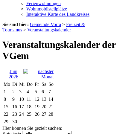
Ferienwohnungen
Wohnmobilstellplätze
Interaktive Karte des Landkreises
Sie sind hier:
Gemeinde Vorra
>
Freizeit &
Tourismus
>
Veranstaltungskalender
Veranstaltungskalender der
VGem
Juni
2026
Mo
Di
Mi
Do
Fr
Sa
So
1
2
3
4
5
6
7
8
9
10
11
12
13
14
15
16
17
18
19
20
21
22
23
24
25
26
27
28
29
30
Hier können Sie gezielt suchen:
Kategorie