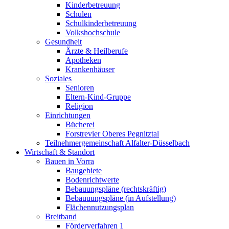
Kinderbetreuung
Schulen
Schulkinderbetreuung
Volkshochschule
Gesundheit
Ärzte & Heilberufe
Apotheken
Krankenhäuser
Soziales
Senioren
Eltern-Kind-Gruppe
Religion
Einrichtungen
Bücherei
Forstrevier Oberes Pegnitztal
Teilnehmergemeinschaft Alfalter-Düsselbach
Wirtschaft & Standort
Bauen in Vorra
Baugebiete
Bodenrichtwerte
Bebauungspläne (rechtskräftig)
Bebauuungspläne (in Aufstellung)
Flächennutzungsplan
Breitband
Förderverfahren 1