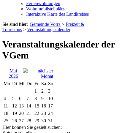
Ferienwohnungen
Wohnmobilstellplätze
Interaktive Karte des Landkreises
Sie sind hier:
Gemeinde Vorra
>
Freizeit &
Tourismus
>
Veranstaltungskalender
Veranstaltungskalender der
VGem
Mai
2026
Mo
Di
Mi
Do
Fr
Sa
So
1
2
3
4
5
6
7
8
9
10
11
12
13
14
15
16
17
18
19
20
21
22
23
24
25
26
27
28
29
30
31
Hier können Sie gezielt suchen:
Kategorie