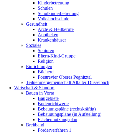
Kinderbetreuung
Schulen
Schulkinderbetreuung
Volkshochschule
Gesundheit
Ärzte & Heilberufe
Apotheken
Krankenhäuser
Soziales
Senioren
Eltern-Kind-Gruppe
Religion
Einrichtungen
Bücherei
Forstrevier Oberes Pegnitztal
Teilnehmergemeinschaft Alfalter-Düsselbach
Wirtschaft & Standort
Bauen in Vorra
Baugebiete
Bodenrichtwerte
Bebauungspläne (rechtskräftig)
Bebauuungspläne (in Aufstellung)
Flächennutzungsplan
Breitband
Förderverfahren 1