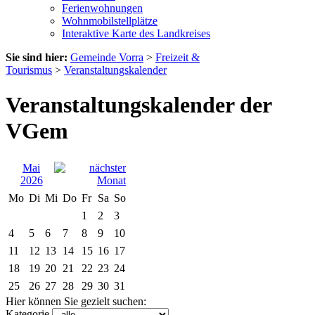
Ferienwohnungen
Wohnmobilstellplätze
Interaktive Karte des Landkreises
Sie sind hier:
Gemeinde Vorra
>
Freizeit &
Tourismus
>
Veranstaltungskalender
Veranstaltungskalender der
VGem
Mai
2026
Mo
Di
Mi
Do
Fr
Sa
So
1
2
3
4
5
6
7
8
9
10
11
12
13
14
15
16
17
18
19
20
21
22
23
24
25
26
27
28
29
30
31
Hier können Sie gezielt suchen:
Kategorie