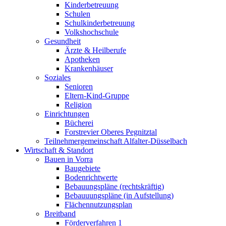
Kinderbetreuung
Schulen
Schulkinderbetreuung
Volkshochschule
Gesundheit
Ärzte & Heilberufe
Apotheken
Krankenhäuser
Soziales
Senioren
Eltern-Kind-Gruppe
Religion
Einrichtungen
Bücherei
Forstrevier Oberes Pegnitztal
Teilnehmergemeinschaft Alfalter-Düsselbach
Wirtschaft & Standort
Bauen in Vorra
Baugebiete
Bodenrichtwerte
Bebauungspläne (rechtskräftig)
Bebauuungspläne (in Aufstellung)
Flächennutzungsplan
Breitband
Förderverfahren 1