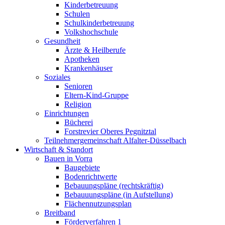
Kinderbetreuung
Schulen
Schulkinderbetreuung
Volkshochschule
Gesundheit
Ärzte & Heilberufe
Apotheken
Krankenhäuser
Soziales
Senioren
Eltern-Kind-Gruppe
Religion
Einrichtungen
Bücherei
Forstrevier Oberes Pegnitztal
Teilnehmergemeinschaft Alfalter-Düsselbach
Wirtschaft & Standort
Bauen in Vorra
Baugebiete
Bodenrichtwerte
Bebauungspläne (rechtskräftig)
Bebauuungspläne (in Aufstellung)
Flächennutzungsplan
Breitband
Förderverfahren 1