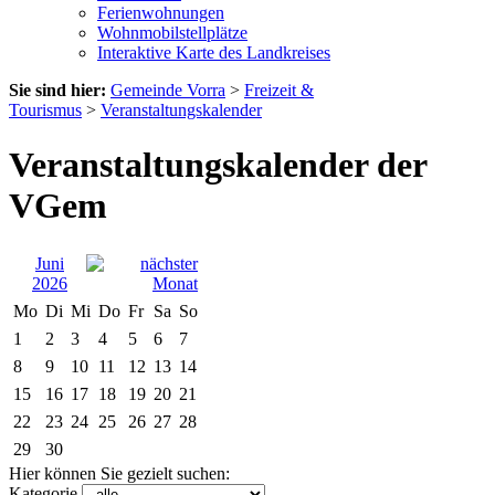
Ferienwohnungen
Wohnmobilstellplätze
Interaktive Karte des Landkreises
Sie sind hier:
Gemeinde Vorra
>
Freizeit &
Tourismus
>
Veranstaltungskalender
Veranstaltungskalender der
VGem
Juni
2026
Mo
Di
Mi
Do
Fr
Sa
So
1
2
3
4
5
6
7
8
9
10
11
12
13
14
15
16
17
18
19
20
21
22
23
24
25
26
27
28
29
30
Hier können Sie gezielt suchen:
Kategorie