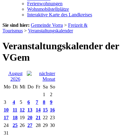
Ferienwohnungen
Wohnmobilstellplätze
Interaktive Karte des Landkreises
Sie sind hier:
Gemeinde Vorra
>
Freizeit &
Tourismus
>
Veranstaltungskalender
Veranstaltungskalender der
VGem
August
2026
Mo
Di
Mi
Do
Fr
Sa
So
1
2
3
4
5
6
7
8
9
10
11
12
13
14
15
16
17
18
19
20
21
22
23
24
25
26
27
28
29
30
31