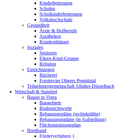
Kinderbetreuung
Schulen
Schulkinderbetreuung
Volkshochschule
Gesundheit
Ärzte & Heilberufe
Apotheken
Krankenhäuser
Soziales
Senioren
Eltern-Kind-Gruppe
Religion
Einrichtungen
Bücherei
Forstrevier Oberes Pegnitztal
Teilnehmergemeinschaft Alfalter-Düsselbach
Wirtschaft & Standort
Bauen in Vorra
Baugebiete
Bodenrichtwerte
Bebauungspläne (rechtskräftig)
Bebauuungspläne (in Aufstellung)
Flächennutzungsplan
Breitband
Förderverfahren 1