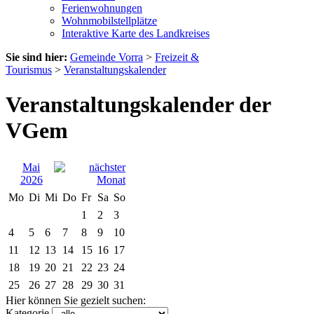
Ferienwohnungen
Wohnmobilstellplätze
Interaktive Karte des Landkreises
Sie sind hier:
Gemeinde Vorra
>
Freizeit &
Tourismus
>
Veranstaltungskalender
Veranstaltungskalender der
VGem
Mai
2026
Mo
Di
Mi
Do
Fr
Sa
So
1
2
3
4
5
6
7
8
9
10
11
12
13
14
15
16
17
18
19
20
21
22
23
24
25
26
27
28
29
30
31
Hier können Sie gezielt suchen:
Kategorie