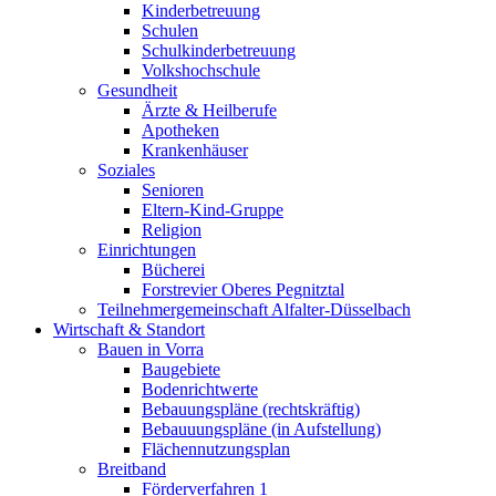
Kinderbetreuung
Schulen
Schulkinderbetreuung
Volkshochschule
Gesundheit
Ärzte & Heilberufe
Apotheken
Krankenhäuser
Soziales
Senioren
Eltern-Kind-Gruppe
Religion
Einrichtungen
Bücherei
Forstrevier Oberes Pegnitztal
Teilnehmergemeinschaft Alfalter-Düsselbach
Wirtschaft & Standort
Bauen in Vorra
Baugebiete
Bodenrichtwerte
Bebauungspläne (rechtskräftig)
Bebauuungspläne (in Aufstellung)
Flächennutzungsplan
Breitband
Förderverfahren 1