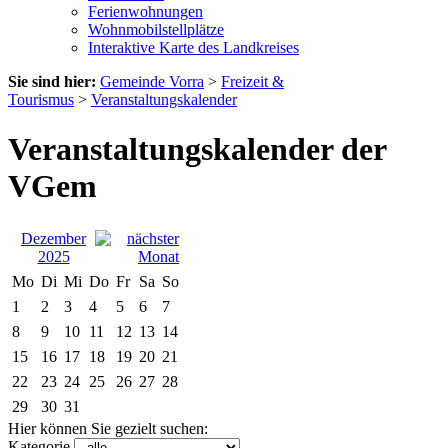
Ferienwohnungen
Wohnmobilstellplätze
Interaktive Karte des Landkreises
Sie sind hier:
Gemeinde Vorra
>
Freizeit &
Tourismus
>
Veranstaltungskalender
Veranstaltungskalender der
VGem
Dezember
2025
Mo
Di
Mi
Do
Fr
Sa
So
1
2
3
4
5
6
7
8
9
10
11
12
13
14
15
16
17
18
19
20
21
22
23
24
25
26
27
28
29
30
31
Hier können Sie gezielt suchen:
Kategorie