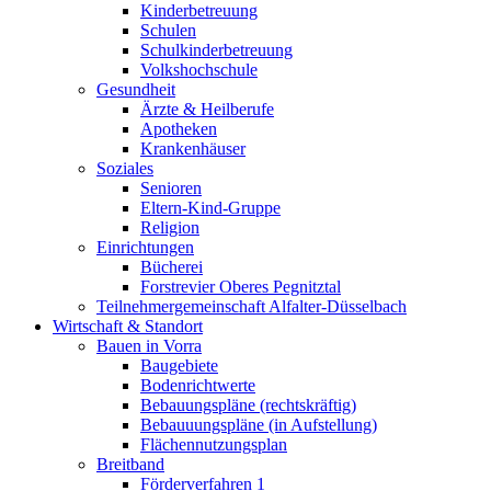
Kinderbetreuung
Schulen
Schulkinderbetreuung
Volkshochschule
Gesundheit
Ärzte & Heilberufe
Apotheken
Krankenhäuser
Soziales
Senioren
Eltern-Kind-Gruppe
Religion
Einrichtungen
Bücherei
Forstrevier Oberes Pegnitztal
Teilnehmergemeinschaft Alfalter-Düsselbach
Wirtschaft & Standort
Bauen in Vorra
Baugebiete
Bodenrichtwerte
Bebauungspläne (rechtskräftig)
Bebauuungspläne (in Aufstellung)
Flächennutzungsplan
Breitband
Förderverfahren 1