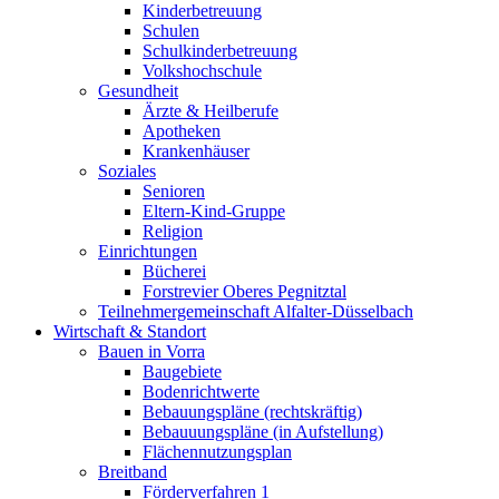
Kinderbetreuung
Schulen
Schulkinderbetreuung
Volkshochschule
Gesundheit
Ärzte & Heilberufe
Apotheken
Krankenhäuser
Soziales
Senioren
Eltern-Kind-Gruppe
Religion
Einrichtungen
Bücherei
Forstrevier Oberes Pegnitztal
Teilnehmergemeinschaft Alfalter-Düsselbach
Wirtschaft & Standort
Bauen in Vorra
Baugebiete
Bodenrichtwerte
Bebauungspläne (rechtskräftig)
Bebauuungspläne (in Aufstellung)
Flächennutzungsplan
Breitband
Förderverfahren 1