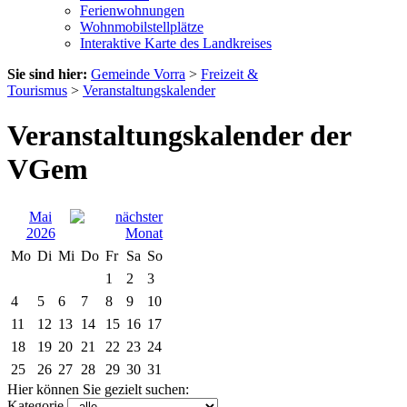
Ferienwohnungen
Wohnmobilstellplätze
Interaktive Karte des Landkreises
Sie sind hier:
Gemeinde Vorra
>
Freizeit &
Tourismus
>
Veranstaltungskalender
Veranstaltungskalender der
VGem
Mai
2026
Mo
Di
Mi
Do
Fr
Sa
So
1
2
3
4
5
6
7
8
9
10
11
12
13
14
15
16
17
18
19
20
21
22
23
24
25
26
27
28
29
30
31
Hier können Sie gezielt suchen:
Kategorie