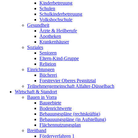
Kinderbetreuung
Schulen
Schulkinderbetreuung
Volkshochschule
Gesundheit
Ärzte & Heilberufe
Apotheken
Krankenhäuser
Soziales
Senioren
Eltern-Kind-Gruppe
Religion
Einrichtungen
Bücherei
Forstrevier Oberes Pegnitztal
Teilnehmergemeinschaft Alfalter-Düsselbach
Wirtschaft & Standort
Bauen in Vorra
Baugebiete
Bodenrichtwerte
Bebauungspläne (rechtskräftig)
Bebauuungspläne (in Aufstellung)
Flächennutzungsplan
Breitband
Förderverfahren 1