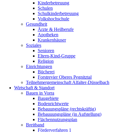
Kinderbetreuung
Schulen
Schulkinderbetreuung
Volkshochschule
Gesundheit
Ärzte & Heilberufe
Apotheken
Krankenhäuser
Soziales
Senioren
Eltern-Kind-Gruppe
Religion
Einrichtungen
Bücherei
Forstrevier Oberes Pegnitztal
Teilnehmergemeinschaft Alfalter-Düsselbach
Wirtschaft & Standort
Bauen in Vorra
Baugebiete
Bodenrichtwerte
Bebauungspläne (rechtskräftig)
Bebauuungspläne (in Aufstellung)
Flächennutzungsplan
Breitband
Förderverfahren 1