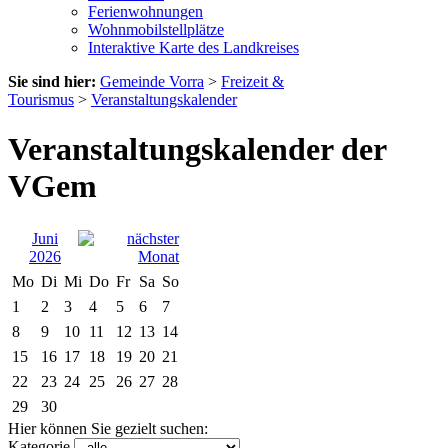
Ferienwohnungen
Wohnmobilstellplätze
Interaktive Karte des Landkreises
Sie sind hier:
Gemeinde Vorra
>
Freizeit &
Tourismus
>
Veranstaltungskalender
Veranstaltungskalender der
VGem
Juni
2026
Mo
Di
Mi
Do
Fr
Sa
So
1
2
3
4
5
6
7
8
9
10
11
12
13
14
15
16
17
18
19
20
21
22
23
24
25
26
27
28
29
30
Hier können Sie gezielt suchen:
Kategorie