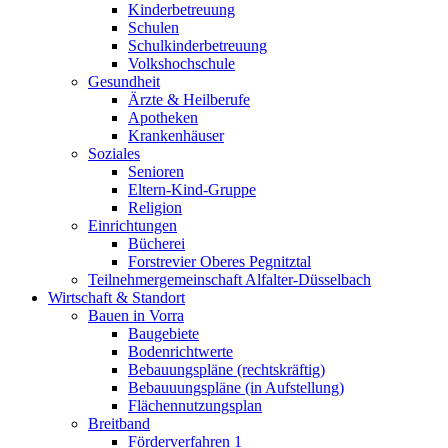
Kinderbetreuung
Schulen
Schulkinderbetreuung
Volkshochschule
Gesundheit
Ärzte & Heilberufe
Apotheken
Krankenhäuser
Soziales
Senioren
Eltern-Kind-Gruppe
Religion
Einrichtungen
Bücherei
Forstrevier Oberes Pegnitztal
Teilnehmergemeinschaft Alfalter-Düsselbach
Wirtschaft & Standort
Bauen in Vorra
Baugebiete
Bodenrichtwerte
Bebauungspläne (rechtskräftig)
Bebauuungspläne (in Aufstellung)
Flächennutzungsplan
Breitband
Förderverfahren 1