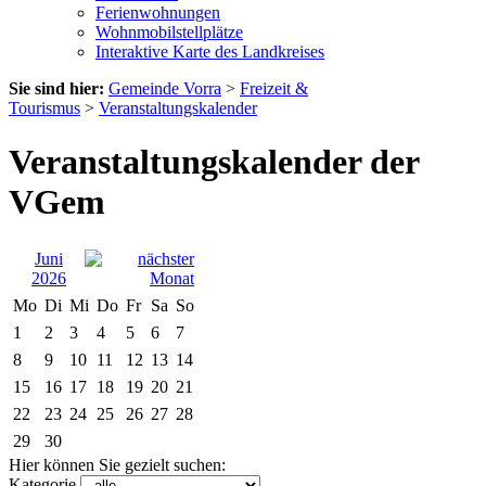
Ferienwohnungen
Wohnmobilstellplätze
Interaktive Karte des Landkreises
Sie sind hier:
Gemeinde Vorra
>
Freizeit &
Tourismus
>
Veranstaltungskalender
Veranstaltungskalender der
VGem
Juni
2026
Mo
Di
Mi
Do
Fr
Sa
So
1
2
3
4
5
6
7
8
9
10
11
12
13
14
15
16
17
18
19
20
21
22
23
24
25
26
27
28
29
30
Hier können Sie gezielt suchen:
Kategorie