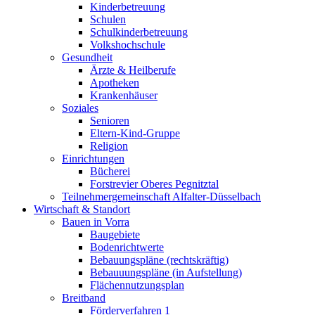
Kinderbetreuung
Schulen
Schulkinderbetreuung
Volkshochschule
Gesundheit
Ärzte & Heilberufe
Apotheken
Krankenhäuser
Soziales
Senioren
Eltern-Kind-Gruppe
Religion
Einrichtungen
Bücherei
Forstrevier Oberes Pegnitztal
Teilnehmergemeinschaft Alfalter-Düsselbach
Wirtschaft & Standort
Bauen in Vorra
Baugebiete
Bodenrichtwerte
Bebauungspläne (rechtskräftig)
Bebauuungspläne (in Aufstellung)
Flächennutzungsplan
Breitband
Förderverfahren 1