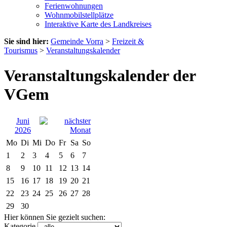
Ferienwohnungen
Wohnmobilstellplätze
Interaktive Karte des Landkreises
Sie sind hier:
Gemeinde Vorra
>
Freizeit &
Tourismus
>
Veranstaltungskalender
Veranstaltungskalender der
VGem
Juni
2026
Mo
Di
Mi
Do
Fr
Sa
So
1
2
3
4
5
6
7
8
9
10
11
12
13
14
15
16
17
18
19
20
21
22
23
24
25
26
27
28
29
30
Hier können Sie gezielt suchen:
Kategorie