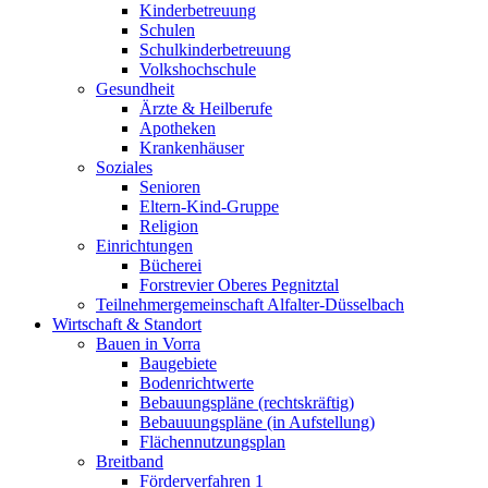
Kinderbetreuung
Schulen
Schulkinderbetreuung
Volkshochschule
Gesundheit
Ärzte & Heilberufe
Apotheken
Krankenhäuser
Soziales
Senioren
Eltern-Kind-Gruppe
Religion
Einrichtungen
Bücherei
Forstrevier Oberes Pegnitztal
Teilnehmergemeinschaft Alfalter-Düsselbach
Wirtschaft & Standort
Bauen in Vorra
Baugebiete
Bodenrichtwerte
Bebauungspläne (rechtskräftig)
Bebauuungspläne (in Aufstellung)
Flächennutzungsplan
Breitband
Förderverfahren 1