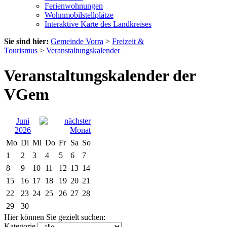
Ferienwohnungen
Wohnmobilstellplätze
Interaktive Karte des Landkreises
Sie sind hier:
Gemeinde Vorra
>
Freizeit &
Tourismus
>
Veranstaltungskalender
Veranstaltungskalender der
VGem
Juni
2026
Mo
Di
Mi
Do
Fr
Sa
So
1
2
3
4
5
6
7
8
9
10
11
12
13
14
15
16
17
18
19
20
21
22
23
24
25
26
27
28
29
30
Hier können Sie gezielt suchen:
Kategorie