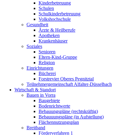
Kinderbetreuung
Schulen
Schulkinderbetreuung
Volkshochschule
Gesundheit
Ärzte & Heilberufe
Apotheken
Krankenhäuser
Soziales
Senioren
Eltern-Kind-Gruppe
Religion
Einrichtungen
Bücherei
Forstrevier Oberes Pegnitztal
Teilnehmergemeinschaft Alfalter-Düsselbach
Wirtschaft & Standort
Bauen in Vorra
Baugebiete
Bodenrichtwerte
Bebauungspläne (rechtskräftig)
Bebauuungspläne (in Aufstellung)
Flächennutzungsplan
Breitband
Förderverfahren 1