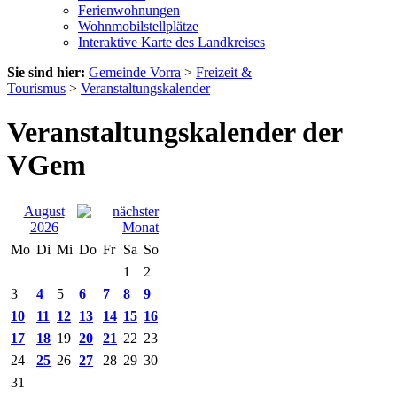
Ferienwohnungen
Wohnmobilstellplätze
Interaktive Karte des Landkreises
Sie sind hier:
Gemeinde Vorra
>
Freizeit &
Tourismus
>
Veranstaltungskalender
Veranstaltungskalender der
VGem
August
2026
Mo
Di
Mi
Do
Fr
Sa
So
1
2
3
4
5
6
7
8
9
10
11
12
13
14
15
16
17
18
19
20
21
22
23
24
25
26
27
28
29
30
31