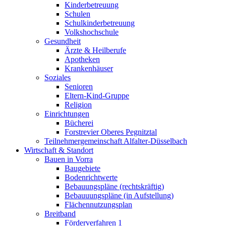
Kinderbetreuung
Schulen
Schulkinderbetreuung
Volkshochschule
Gesundheit
Ärzte & Heilberufe
Apotheken
Krankenhäuser
Soziales
Senioren
Eltern-Kind-Gruppe
Religion
Einrichtungen
Bücherei
Forstrevier Oberes Pegnitztal
Teilnehmergemeinschaft Alfalter-Düsselbach
Wirtschaft & Standort
Bauen in Vorra
Baugebiete
Bodenrichtwerte
Bebauungspläne (rechtskräftig)
Bebauuungspläne (in Aufstellung)
Flächennutzungsplan
Breitband
Förderverfahren 1