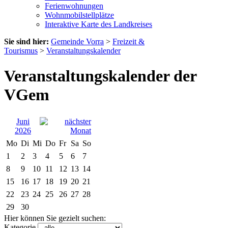
Ferienwohnungen
Wohnmobilstellplätze
Interaktive Karte des Landkreises
Sie sind hier:
Gemeinde Vorra
>
Freizeit &
Tourismus
>
Veranstaltungskalender
Veranstaltungskalender der
VGem
Juni
2026
Mo
Di
Mi
Do
Fr
Sa
So
1
2
3
4
5
6
7
8
9
10
11
12
13
14
15
16
17
18
19
20
21
22
23
24
25
26
27
28
29
30
Hier können Sie gezielt suchen:
Kategorie