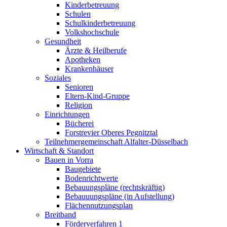
Kinderbetreuung
Schulen
Schulkinderbetreuung
Volkshochschule
Gesundheit
Ärzte & Heilberufe
Apotheken
Krankenhäuser
Soziales
Senioren
Eltern-Kind-Gruppe
Religion
Einrichtungen
Bücherei
Forstrevier Oberes Pegnitztal
Teilnehmergemeinschaft Alfalter-Düsselbach
Wirtschaft & Standort
Bauen in Vorra
Baugebiete
Bodenrichtwerte
Bebauungspläne (rechtskräftig)
Bebauuungspläne (in Aufstellung)
Flächennutzungsplan
Breitband
Förderverfahren 1