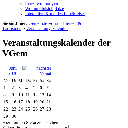
Ferienwohnungen
Wohnmobilstellplätze
Interaktive Karte des Landkreises
Sie sind hier:
Gemeinde Vorra
>
Freizeit &
Tourismus
>
Veranstaltungskalender
Veranstaltungskalender der
VGem
Juni
2026
Mo
Di
Mi
Do
Fr
Sa
So
1
2
3
4
5
6
7
8
9
10
11
12
13
14
15
16
17
18
19
20
21
22
23
24
25
26
27
28
29
30
Hier können Sie gezielt suchen:
Kategorie