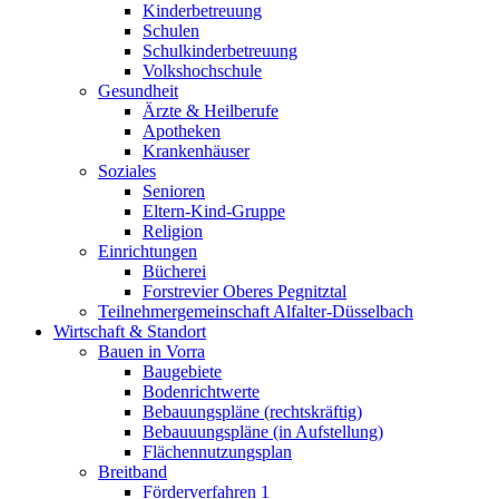
Kinderbetreuung
Schulen
Schulkinderbetreuung
Volkshochschule
Gesundheit
Ärzte & Heilberufe
Apotheken
Krankenhäuser
Soziales
Senioren
Eltern-Kind-Gruppe
Religion
Einrichtungen
Bücherei
Forstrevier Oberes Pegnitztal
Teilnehmergemeinschaft Alfalter-Düsselbach
Wirtschaft & Standort
Bauen in Vorra
Baugebiete
Bodenrichtwerte
Bebauungspläne (rechtskräftig)
Bebauuungspläne (in Aufstellung)
Flächennutzungsplan
Breitband
Förderverfahren 1