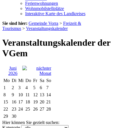
Ferienwohnungen
Wohnmobilstellplätze
Interaktive Karte des Landkreises
Sie sind hier:
Gemeinde Vorra
>
Freizeit &
Tourismus
>
Veranstaltungskalender
Veranstaltungskalender der
VGem
Juni
2026
Mo
Di
Mi
Do
Fr
Sa
So
1
2
3
4
5
6
7
8
9
10
11
12
13
14
15
16
17
18
19
20
21
22
23
24
25
26
27
28
29
30
Hier können Sie gezielt suchen:
Kategorie