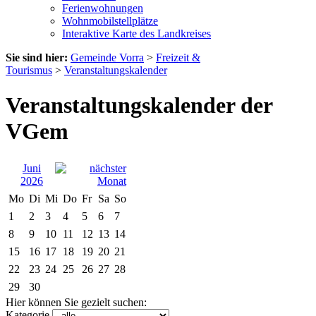
Ferienwohnungen
Wohnmobilstellplätze
Interaktive Karte des Landkreises
Sie sind hier:
Gemeinde Vorra
>
Freizeit &
Tourismus
>
Veranstaltungskalender
Veranstaltungskalender der
VGem
Juni
2026
Mo
Di
Mi
Do
Fr
Sa
So
1
2
3
4
5
6
7
8
9
10
11
12
13
14
15
16
17
18
19
20
21
22
23
24
25
26
27
28
29
30
Hier können Sie gezielt suchen:
Kategorie