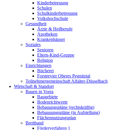
Kinderbetreuung
Schulen
Schulkinderbetreuung
Volkshochschule
Gesundheit
Ärzte & Heilberufe
Apotheken
Krankenhäuser
Soziales
Senioren
Eltern-Kind-Gruppe
Religion
Einrichtungen
Bücherei
Forstrevier Oberes Pegnitztal
Teilnehmergemeinschaft Alfalter-Düsselbach
Wirtschaft & Standort
Bauen in Vorra
Baugebiete
Bodenrichtwerte
Bebauungspläne (rechtskräftig)
Bebauuungspläne (in Aufstellung)
Flächennutzungsplan
Breitband
Förderverfahren 1