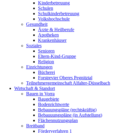
Kinderbetreuung
Schulen
Schulkinderbetreuung
Volkshochschule
Gesundheit
Ärzte & Heilberufe
Apotheken
Krankenhäuser
Soziales
Senioren
Eltern-Kind-Gruppe
Religion
Einrichtungen
Bücherei
Forstrevier Oberes Pegnitztal
Teilnehmergemeinschaft Alfalter-Düsselbach
Wirtschaft & Standort
Bauen in Vorra
Baugebiete
Bodenrichtwerte
Bebauungspläne (rechtskräftig)
Bebauuungspläne (in Aufstellung)
Flächennutzungsplan
Breitband
Förderverfahren 1