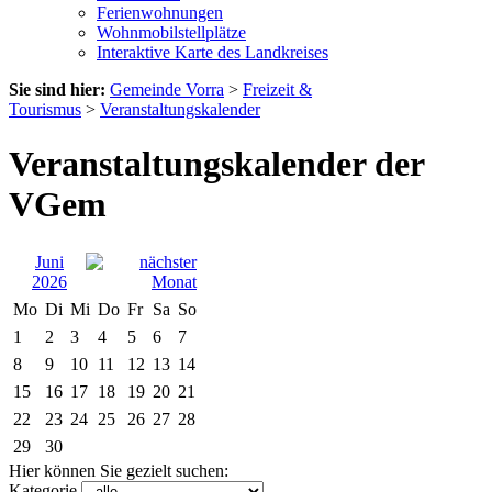
Ferienwohnungen
Wohnmobilstellplätze
Interaktive Karte des Landkreises
Sie sind hier:
Gemeinde Vorra
>
Freizeit &
Tourismus
>
Veranstaltungskalender
Veranstaltungskalender der
VGem
Juni
2026
Mo
Di
Mi
Do
Fr
Sa
So
1
2
3
4
5
6
7
8
9
10
11
12
13
14
15
16
17
18
19
20
21
22
23
24
25
26
27
28
29
30
Hier können Sie gezielt suchen:
Kategorie