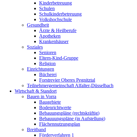
Kinderbetreuung
Schulen
Schulkinderbetreuung
Volkshochschule
Gesundheit
Ärzte & Heilberufe
Apotheken
Krankenhäuser
Soziales
Senioren
Eltern-Kind-Gruppe
Religion
Einrichtungen
Bücherei
Forstrevier Oberes Pegnitztal
Teilnehmergemeinschaft Alfalter-Düsselbach
Wirtschaft & Standort
Bauen in Vorra
Baugebiete
Bodenrichtwerte
Bebauungspläne (rechtskräftig)
Bebauuungspläne (in Aufstellung)
Flächennutzungsplan
Breitband
Förderverfahren 1