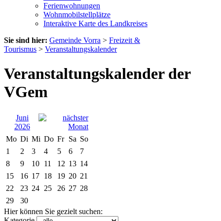
Ferienwohnungen
Wohnmobilstellplätze
Interaktive Karte des Landkreises
Sie sind hier:
Gemeinde Vorra
>
Freizeit &
Tourismus
>
Veranstaltungskalender
Veranstaltungskalender der
VGem
Juni
2026
Mo
Di
Mi
Do
Fr
Sa
So
1
2
3
4
5
6
7
8
9
10
11
12
13
14
15
16
17
18
19
20
21
22
23
24
25
26
27
28
29
30
Hier können Sie gezielt suchen:
Kategorie