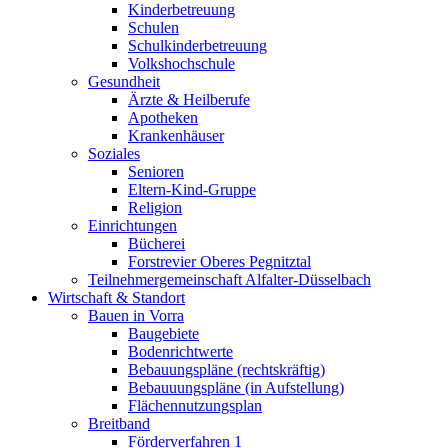
Kinderbetreuung
Schulen
Schulkinderbetreuung
Volkshochschule
Gesundheit
Ärzte & Heilberufe
Apotheken
Krankenhäuser
Soziales
Senioren
Eltern-Kind-Gruppe
Religion
Einrichtungen
Bücherei
Forstrevier Oberes Pegnitztal
Teilnehmergemeinschaft Alfalter-Düsselbach
Wirtschaft & Standort
Bauen in Vorra
Baugebiete
Bodenrichtwerte
Bebauungspläne (rechtskräftig)
Bebauuungspläne (in Aufstellung)
Flächennutzungsplan
Breitband
Förderverfahren 1