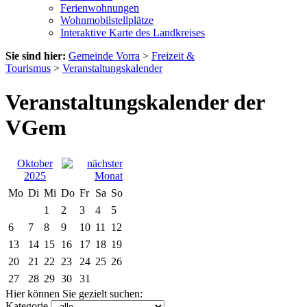
Ferienwohnungen
Wohnmobilstellplätze
Interaktive Karte des Landkreises
Sie sind hier:
Gemeinde Vorra
>
Freizeit &
Tourismus
>
Veranstaltungskalender
Veranstaltungskalender der
VGem
Oktober
2025
Mo
Di
Mi
Do
Fr
Sa
So
1
2
3
4
5
6
7
8
9
10
11
12
13
14
15
16
17
18
19
20
21
22
23
24
25
26
27
28
29
30
31
Hier können Sie gezielt suchen:
Kategorie