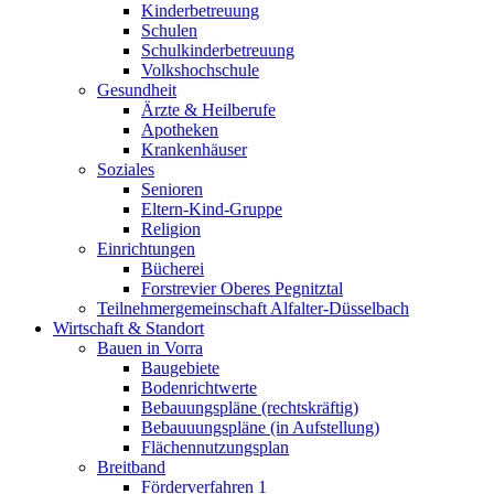
Kinderbetreuung
Schulen
Schulkinderbetreuung
Volkshochschule
Gesundheit
Ärzte & Heilberufe
Apotheken
Krankenhäuser
Soziales
Senioren
Eltern-Kind-Gruppe
Religion
Einrichtungen
Bücherei
Forstrevier Oberes Pegnitztal
Teilnehmergemeinschaft Alfalter-Düsselbach
Wirtschaft & Standort
Bauen in Vorra
Baugebiete
Bodenrichtwerte
Bebauungspläne (rechtskräftig)
Bebauuungspläne (in Aufstellung)
Flächennutzungsplan
Breitband
Förderverfahren 1