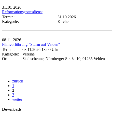
31.10.
2026
Reformationsgottesdienst
Termin:
31.10.2026
Kategorie:
Kirche
08.11.
2026
Filmvorführung "Sturm auf Velden"
Termin:
08.11.2026 18:00 Uhr
Kategorie:
Vereine
Ort:
Stadtscheune, Nürnberger Straße 10, 91235 Velden
zurück
1
2
3
weiter
Downloads