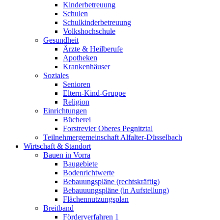
Kinderbetreuung
Schulen
Schulkinderbetreuung
Volkshochschule
Gesundheit
Ärzte & Heilberufe
Apotheken
Krankenhäuser
Soziales
Senioren
Eltern-Kind-Gruppe
Religion
Einrichtungen
Bücherei
Forstrevier Oberes Pegnitztal
Teilnehmergemeinschaft Alfalter-Düsselbach
Wirtschaft & Standort
Bauen in Vorra
Baugebiete
Bodenrichtwerte
Bebauungspläne (rechtskräftig)
Bebauuungspläne (in Aufstellung)
Flächennutzungsplan
Breitband
Förderverfahren 1