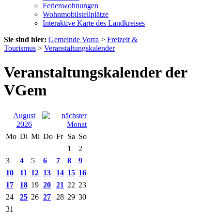
Ferienwohnungen
Wohnmobilstellplätze
Interaktive Karte des Landkreises
Sie sind hier:
Gemeinde Vorra
>
Freizeit &
Tourismus
>
Veranstaltungskalender
Veranstaltungskalender der
VGem
August
2026
Mo
Di
Mi
Do
Fr
Sa
So
1
2
3
4
5
6
7
8
9
10
11
12
13
14
15
16
17
18
19
20
21
22
23
24
25
26
27
28
29
30
31