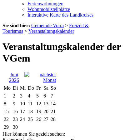
Ferienwohnungen
Wohnmobilstellplätze
Interaktive Karte des Landkreises
Sie sind hier:
Gemeinde Vorra
>
Freizeit &
Tourismus
>
Veranstaltungskalender
Veranstaltungskalender der
VGem
Juni
2026
Mo
Di
Mi
Do
Fr
Sa
So
1
2
3
4
5
6
7
8
9
10
11
12
13
14
15
16
17
18
19
20
21
22
23
24
25
26
27
28
29
30
Hier können Sie gezielt suchen:
Kategorie