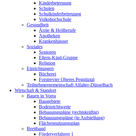
Kinderbetreuung
Schulen
Schulkinderbetreuung
Volkshochschule
Gesundheit
Ärzte & Heilberufe
Apotheken
Krankenhäuser
Soziales
Senioren
Eltern-Kind-Gruppe
Religion
Einrichtungen
Bücherei
Forstrevier Oberes Pegnitztal
Teilnehmergemeinschaft Alfalter-Düsselbach
Wirtschaft & Standort
Bauen in Vorra
Baugebiete
Bodenrichtwerte
Bebauungspläne (rechtskräftig)
Bebauuungspläne (in Aufstellung)
Flächennutzungsplan
Breitband
Förderverfahren 1