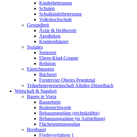
Kinderbetreuung
Schulen
Schulkinderbetreuung
Volkshochschule
Gesundheit
Ärzte & Heilberufe
Apotheken
Krankenhäuser
Soziales
Senioren
Eltern-Kind-Gruppe
Religion
Einrichtungen
Bücherei
Forstrevier Oberes Pegnitztal
Teilnehmergemeinschaft Alfalter-Düsselbach
Wirtschaft & Standort
Bauen in Vorra
Baugebiete
Bodenrichtwerte
Bebauungspläne (rechtskräftig)
Bebauuungspläne (in Aufstellung)
Flächennutzungsplan
Breitband
Förderverfahren 1