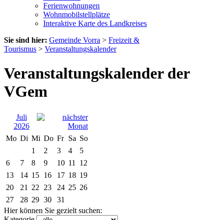
Ferienwohnungen
Wohnmobilstellplätze
Interaktive Karte des Landkreises
Sie sind hier:
Gemeinde Vorra
>
Freizeit &
Tourismus
>
Veranstaltungskalender
Veranstaltungskalender der
VGem
Juli
2026
Mo
Di
Mi
Do
Fr
Sa
So
1
2
3
4
5
6
7
8
9
10
11
12
13
14
15
16
17
18
19
20
21
22
23
24
25
26
27
28
29
30
31
Hier können Sie gezielt suchen:
Kategorie