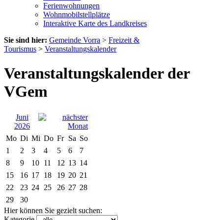
Ferienwohnungen
Wohnmobilstellplätze
Interaktive Karte des Landkreises
Sie sind hier:
Gemeinde Vorra
>
Freizeit &
Tourismus
>
Veranstaltungskalender
Veranstaltungskalender der
VGem
Juni
2026
Mo
Di
Mi
Do
Fr
Sa
So
1
2
3
4
5
6
7
8
9
10
11
12
13
14
15
16
17
18
19
20
21
22
23
24
25
26
27
28
29
30
Hier können Sie gezielt suchen:
Kategorie