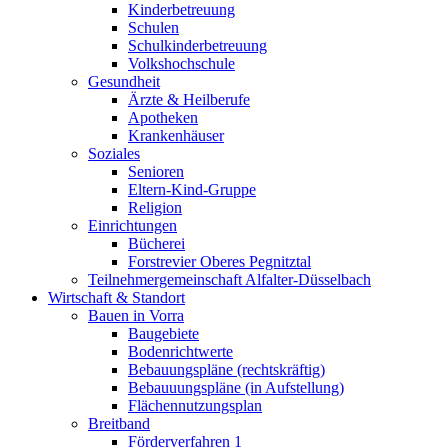
Kinderbetreuung
Schulen
Schulkinderbetreuung
Volkshochschule
Gesundheit
Ärzte & Heilberufe
Apotheken
Krankenhäuser
Soziales
Senioren
Eltern-Kind-Gruppe
Religion
Einrichtungen
Bücherei
Forstrevier Oberes Pegnitztal
Teilnehmergemeinschaft Alfalter-Düsselbach
Wirtschaft & Standort
Bauen in Vorra
Baugebiete
Bodenrichtwerte
Bebauungspläne (rechtskräftig)
Bebauuungspläne (in Aufstellung)
Flächennutzungsplan
Breitband
Förderverfahren 1