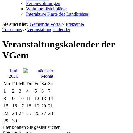
Ferienwohnungen
Wohnmobilstellplätze
Interaktive Karte des Landkreises
Sie sind hier:
Gemeinde Vorra
>
Freizeit &
Tourismus
>
Veranstaltungskalender
Veranstaltungskalender der
VGem
Juni
2026
Mo
Di
Mi
Do
Fr
Sa
So
1
2
3
4
5
6
7
8
9
10
11
12
13
14
15
16
17
18
19
20
21
22
23
24
25
26
27
28
29
30
Hier können Sie gezielt suchen:
Kategorie