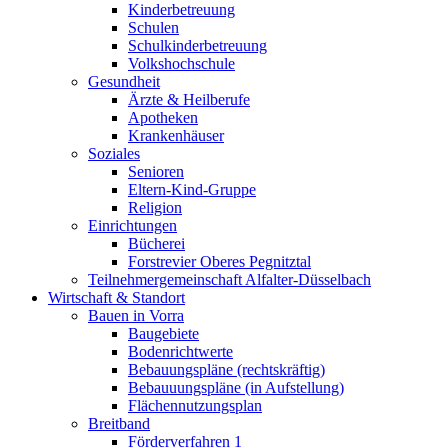
Kinderbetreuung
Schulen
Schulkinderbetreuung
Volkshochschule
Gesundheit
Ärzte & Heilberufe
Apotheken
Krankenhäuser
Soziales
Senioren
Eltern-Kind-Gruppe
Religion
Einrichtungen
Bücherei
Forstrevier Oberes Pegnitztal
Teilnehmergemeinschaft Alfalter-Düsselbach
Wirtschaft & Standort
Bauen in Vorra
Baugebiete
Bodenrichtwerte
Bebauungspläne (rechtskräftig)
Bebauuungspläne (in Aufstellung)
Flächennutzungsplan
Breitband
Förderverfahren 1