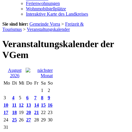
Ferienwohnungen
Wohnmobilstellplätze
Interaktive Karte des Landkreises
Sie sind hier:
Gemeinde Vorra
>
Freizeit &
Tourismus
>
Veranstaltungskalender
Veranstaltungskalender der
VGem
August
2026
Mo
Di
Mi
Do
Fr
Sa
So
1
2
3
4
5
6
7
8
9
10
11
12
13
14
15
16
17
18
19
20
21
22
23
24
25
26
27
28
29
30
31