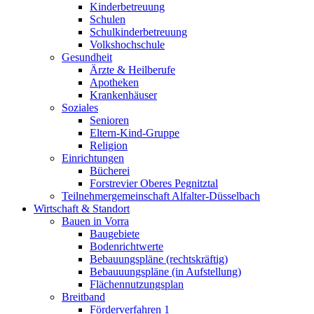
Kinderbetreuung
Schulen
Schulkinderbetreuung
Volkshochschule
Gesundheit
Ärzte & Heilberufe
Apotheken
Krankenhäuser
Soziales
Senioren
Eltern-Kind-Gruppe
Religion
Einrichtungen
Bücherei
Forstrevier Oberes Pegnitztal
Teilnehmergemeinschaft Alfalter-Düsselbach
Wirtschaft & Standort
Bauen in Vorra
Baugebiete
Bodenrichtwerte
Bebauungspläne (rechtskräftig)
Bebauuungspläne (in Aufstellung)
Flächennutzungsplan
Breitband
Förderverfahren 1