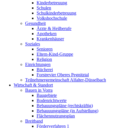
Kinderbetreuung
Schulen
Schulkinderbetreuung
Volkshochschule
Gesundheit
Ärzte & Heilberufe
Apotheken
Krankenhäuser
Soziales
Senioren
Eltern-Kind-Gruppe
Religion
Einrichtungen
Bücherei
Forstrevier Oberes Pegnitztal
Teilnehmergemeinschaft Alfalter-Düsselbach
Wirtschaft & Standort
Bauen in Vorra
Baugebiete
Bodenrichtwerte
Bebauungspläne (rechtskräftig)
Bebauuungspläne (in Aufstellung)
Flächennutzungsplan
Breitband
Förderverfahren 1