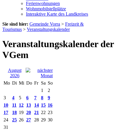
Ferienwohnungen
Wohnmobilstellplätze
Interaktive Karte des Landkreises
Sie sind hier:
Gemeinde Vorra
>
Freizeit &
Tourismus
>
Veranstaltungskalender
Veranstaltungskalender der
VGem
August
2026
Mo
Di
Mi
Do
Fr
Sa
So
1
2
3
4
5
6
7
8
9
10
11
12
13
14
15
16
17
18
19
20
21
22
23
24
25
26
27
28
29
30
31