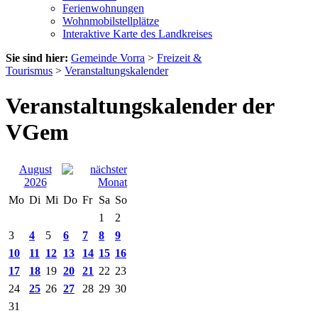
Ferienwohnungen
Wohnmobilstellplätze
Interaktive Karte des Landkreises
Sie sind hier:
Gemeinde Vorra
>
Freizeit &
Tourismus
>
Veranstaltungskalender
Veranstaltungskalender der
VGem
August
2026
Mo
Di
Mi
Do
Fr
Sa
So
1
2
3
4
5
6
7
8
9
10
11
12
13
14
15
16
17
18
19
20
21
22
23
24
25
26
27
28
29
30
31