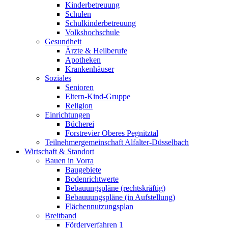
Kinderbetreuung
Schulen
Schulkinderbetreuung
Volkshochschule
Gesundheit
Ärzte & Heilberufe
Apotheken
Krankenhäuser
Soziales
Senioren
Eltern-Kind-Gruppe
Religion
Einrichtungen
Bücherei
Forstrevier Oberes Pegnitztal
Teilnehmergemeinschaft Alfalter-Düsselbach
Wirtschaft & Standort
Bauen in Vorra
Baugebiete
Bodenrichtwerte
Bebauungspläne (rechtskräftig)
Bebauuungspläne (in Aufstellung)
Flächennutzungsplan
Breitband
Förderverfahren 1