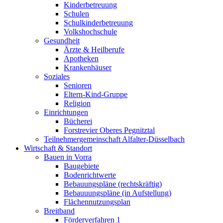
Kinderbetreuung
Schulen
Schulkinderbetreuung
Volkshochschule
Gesundheit
Ärzte & Heilberufe
Apotheken
Krankenhäuser
Soziales
Senioren
Eltern-Kind-Gruppe
Religion
Einrichtungen
Bücherei
Forstrevier Oberes Pegnitztal
Teilnehmergemeinschaft Alfalter-Düsselbach
Wirtschaft & Standort
Bauen in Vorra
Baugebiete
Bodenrichtwerte
Bebauungspläne (rechtskräftig)
Bebauuungspläne (in Aufstellung)
Flächennutzungsplan
Breitband
Förderverfahren 1