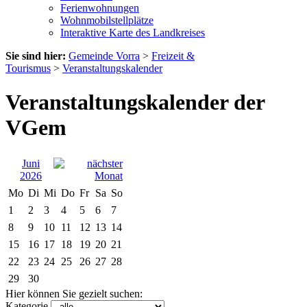
Ferienwohnungen
Wohnmobilstellplätze
Interaktive Karte des Landkreises
Sie sind hier:
Gemeinde Vorra
>
Freizeit &
Tourismus
>
Veranstaltungskalender
Veranstaltungskalender der
VGem
Juni
2026
Mo
Di
Mi
Do
Fr
Sa
So
1
2
3
4
5
6
7
8
9
10
11
12
13
14
15
16
17
18
19
20
21
22
23
24
25
26
27
28
29
30
Hier können Sie gezielt suchen:
Kategorie