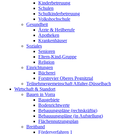
Kinderbetreuung
Schulen
Schulkinderbetreuung
Volkshochschule
Gesundheit
Ärzte & Heilberufe
Apotheken
Krankenhäuser
Soziales
Senioren
Eltern-Kind-Gruppe
Religion
Einrichtungen
Bücherei
Forstrevier Oberes Pegnitztal
Teilnehmergemeinschaft Alfalter-Düsselbach
Wirtschaft & Standort
Bauen in Vorra
Baugebiete
Bodenrichtwerte
Bebauungspläne (rechtskräftig)
Bebauuungspläne (in Aufstellung)
Flächennutzungsplan
Breitband
Förderverfahren 1