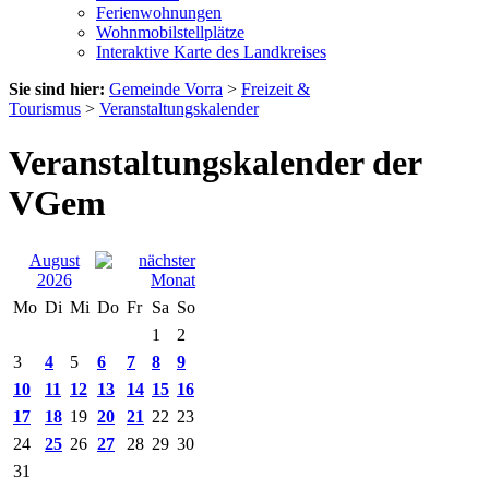
Ferienwohnungen
Wohnmobilstellplätze
Interaktive Karte des Landkreises
Sie sind hier:
Gemeinde Vorra
>
Freizeit &
Tourismus
>
Veranstaltungskalender
Veranstaltungskalender der
VGem
August
2026
Mo
Di
Mi
Do
Fr
Sa
So
1
2
3
4
5
6
7
8
9
10
11
12
13
14
15
16
17
18
19
20
21
22
23
24
25
26
27
28
29
30
31