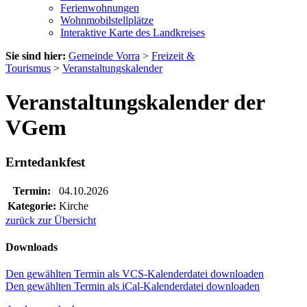
Ferienwohnungen
Wohnmobilstellplätze
Interaktive Karte des Landkreises
Sie sind hier:
Gemeinde Vorra
>
Freizeit &
Tourismus
>
Veranstaltungskalender
Veranstaltungskalender der
VGem
Erntedankfest
Termin:
04.10.2026
Kategorie:
Kirche
zurück zur Übersicht
Downloads
Den gewählten Termin als VCS-Kalenderdatei downloaden
Den gewählten Termin als iCal-Kalenderdatei downloaden