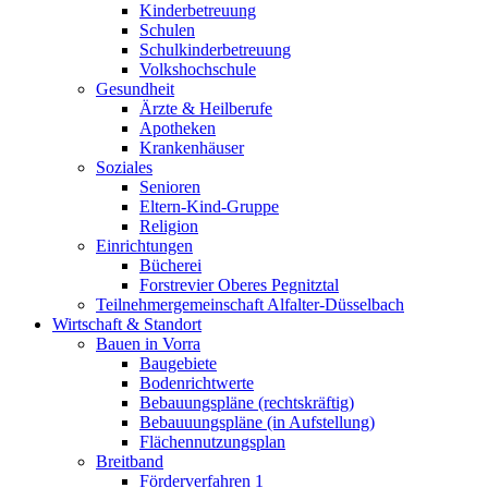
Kinderbetreuung
Schulen
Schulkinderbetreuung
Volkshochschule
Gesundheit
Ärzte & Heilberufe
Apotheken
Krankenhäuser
Soziales
Senioren
Eltern-Kind-Gruppe
Religion
Einrichtungen
Bücherei
Forstrevier Oberes Pegnitztal
Teilnehmergemeinschaft Alfalter-Düsselbach
Wirtschaft & Standort
Bauen in Vorra
Baugebiete
Bodenrichtwerte
Bebauungspläne (rechtskräftig)
Bebauuungspläne (in Aufstellung)
Flächennutzungsplan
Breitband
Förderverfahren 1