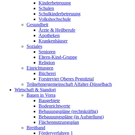
Kinderbetreuung
Schulen
Schulkinderbetreuung
Volkshochschule
Gesundheit
Ärzte & Heilberufe
Apotheken
Krankenhäuser
Soziales
Senioren
Eltern-Kind-Gruppe
Religion
Einrichtungen
Bücherei
Forstrevier Oberes Pegnitztal
Teilnehmergemeinschaft Alfalter-Düsselbach
Wirtschaft & Standort
Bauen in Vorra
Baugebiete
Bodenrichtwerte
Bebauungspläne (rechtskräftig)
Bebauuungspläne (in Aufstellung)
Flächennutzungsplan
Breitband
Förderverfahren 1