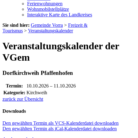
Ferienwohnungen
Wohnmobilstellplätze
Interaktive Karte des Landkreises
Sie sind hier:
Gemeinde Vorra
>
Freizeit &
Tourismus
>
Veranstaltungskalender
Veranstaltungskalender der
VGem
Dorfkirchweih Pfaffenhofen
Termin:
10.10.2026
–
11.10.2026
Kategorie:
Kirchweih
zurück zur Übersicht
Downloads
Den gewählten Termin als VCS-Kalenderdatei downloaden
Den gewählten Termin als iCal-Kalenderdatei downloaden