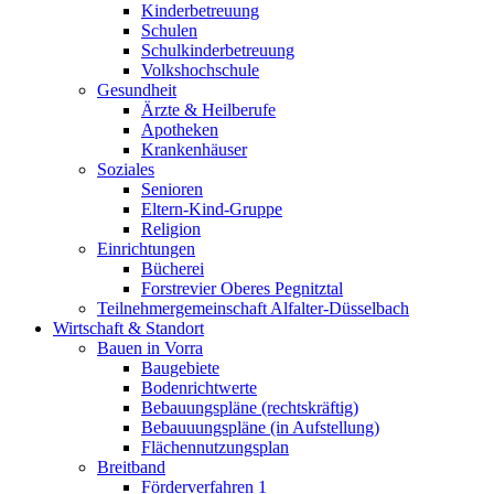
Kinderbetreuung
Schulen
Schulkinderbetreuung
Volkshochschule
Gesundheit
Ärzte & Heilberufe
Apotheken
Krankenhäuser
Soziales
Senioren
Eltern-Kind-Gruppe
Religion
Einrichtungen
Bücherei
Forstrevier Oberes Pegnitztal
Teilnehmergemeinschaft Alfalter-Düsselbach
Wirtschaft & Standort
Bauen in Vorra
Baugebiete
Bodenrichtwerte
Bebauungspläne (rechtskräftig)
Bebauuungspläne (in Aufstellung)
Flächennutzungsplan
Breitband
Förderverfahren 1