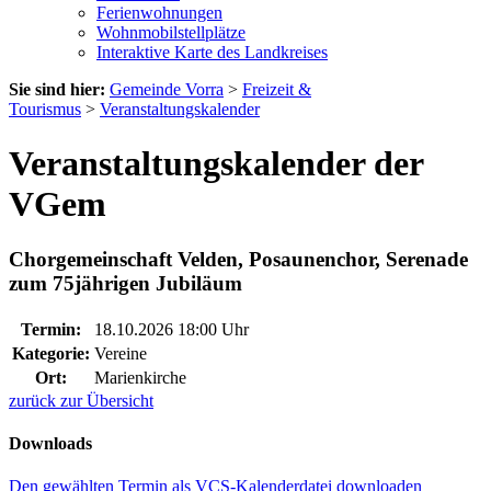
Ferienwohnungen
Wohnmobilstellplätze
Interaktive Karte des Landkreises
Sie sind hier:
Gemeinde Vorra
>
Freizeit &
Tourismus
>
Veranstaltungskalender
Veranstaltungskalender der
VGem
Chorgemeinschaft Velden, Posaunenchor, Serenade
zum 75jährigen Jubiläum
Termin:
18.10.2026 18:00 Uhr
Kategorie:
Vereine
Ort:
Marienkirche
zurück zur Übersicht
Downloads
Den gewählten Termin als VCS-Kalenderdatei downloaden