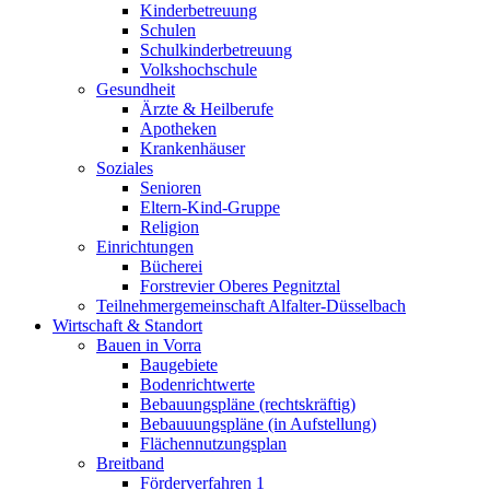
Kinderbetreuung
Schulen
Schulkinderbetreuung
Volkshochschule
Gesundheit
Ärzte & Heilberufe
Apotheken
Krankenhäuser
Soziales
Senioren
Eltern-Kind-Gruppe
Religion
Einrichtungen
Bücherei
Forstrevier Oberes Pegnitztal
Teilnehmergemeinschaft Alfalter-Düsselbach
Wirtschaft & Standort
Bauen in Vorra
Baugebiete
Bodenrichtwerte
Bebauungspläne (rechtskräftig)
Bebauuungspläne (in Aufstellung)
Flächennutzungsplan
Breitband
Förderverfahren 1