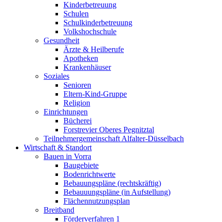
Kinderbetreuung
Schulen
Schulkinderbetreuung
Volkshochschule
Gesundheit
Ärzte & Heilberufe
Apotheken
Krankenhäuser
Soziales
Senioren
Eltern-Kind-Gruppe
Religion
Einrichtungen
Bücherei
Forstrevier Oberes Pegnitztal
Teilnehmergemeinschaft Alfalter-Düsselbach
Wirtschaft & Standort
Bauen in Vorra
Baugebiete
Bodenrichtwerte
Bebauungspläne (rechtskräftig)
Bebauuungspläne (in Aufstellung)
Flächennutzungsplan
Breitband
Förderverfahren 1