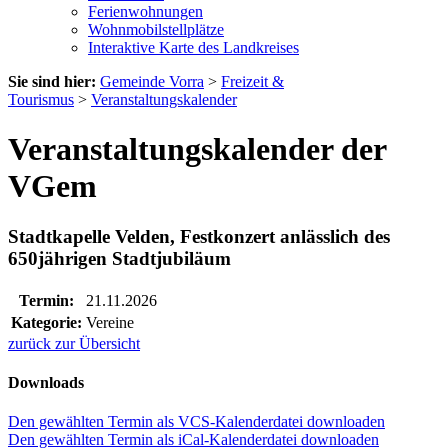
Ferienwohnungen
Wohnmobilstellplätze
Interaktive Karte des Landkreises
Sie sind hier:
Gemeinde Vorra
>
Freizeit &
Tourismus
>
Veranstaltungskalender
Veranstaltungskalender der
VGem
Stadtkapelle Velden, Festkonzert anlässlich des
650jährigen Stadtjubiläum
Termin:
21.11.2026
Kategorie:
Vereine
zurück zur Übersicht
Downloads
Den gewählten Termin als VCS-Kalenderdatei downloaden
Den gewählten Termin als iCal-Kalenderdatei downloaden