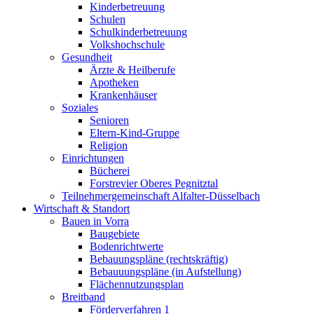
Kinderbetreuung
Schulen
Schulkinderbetreuung
Volkshochschule
Gesundheit
Ärzte & Heilberufe
Apotheken
Krankenhäuser
Soziales
Senioren
Eltern-Kind-Gruppe
Religion
Einrichtungen
Bücherei
Forstrevier Oberes Pegnitztal
Teilnehmergemeinschaft Alfalter-Düsselbach
Wirtschaft & Standort
Bauen in Vorra
Baugebiete
Bodenrichtwerte
Bebauungspläne (rechtskräftig)
Bebauuungspläne (in Aufstellung)
Flächennutzungsplan
Breitband
Förderverfahren 1