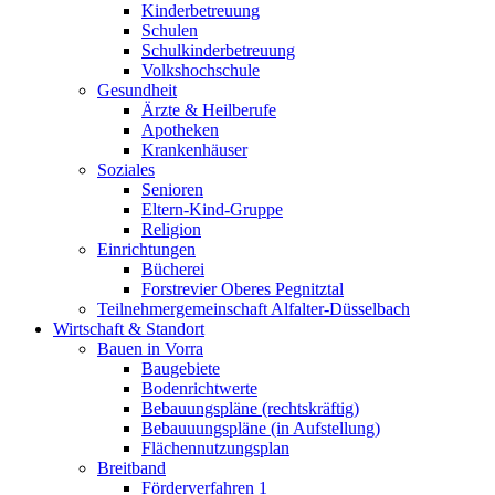
Kinderbetreuung
Schulen
Schulkinderbetreuung
Volkshochschule
Gesundheit
Ärzte & Heilberufe
Apotheken
Krankenhäuser
Soziales
Senioren
Eltern-Kind-Gruppe
Religion
Einrichtungen
Bücherei
Forstrevier Oberes Pegnitztal
Teilnehmergemeinschaft Alfalter-Düsselbach
Wirtschaft & Standort
Bauen in Vorra
Baugebiete
Bodenrichtwerte
Bebauungspläne (rechtskräftig)
Bebauuungspläne (in Aufstellung)
Flächennutzungsplan
Breitband
Förderverfahren 1