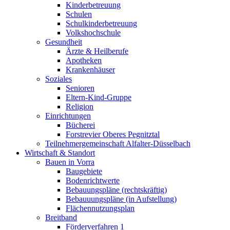
Kinderbetreuung
Schulen
Schulkinderbetreuung
Volkshochschule
Gesundheit
Ärzte & Heilberufe
Apotheken
Krankenhäuser
Soziales
Senioren
Eltern-Kind-Gruppe
Religion
Einrichtungen
Bücherei
Forstrevier Oberes Pegnitztal
Teilnehmergemeinschaft Alfalter-Düsselbach
Wirtschaft & Standort
Bauen in Vorra
Baugebiete
Bodenrichtwerte
Bebauungspläne (rechtskräftig)
Bebauuungspläne (in Aufstellung)
Flächennutzungsplan
Breitband
Förderverfahren 1