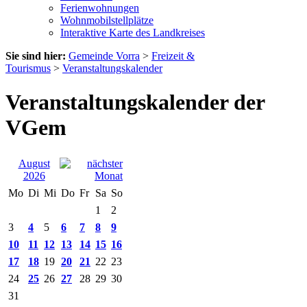
Ferienwohnungen
Wohnmobilstellplätze
Interaktive Karte des Landkreises
Sie sind hier:
Gemeinde Vorra
>
Freizeit &
Tourismus
>
Veranstaltungskalender
Veranstaltungskalender der
VGem
August
2026
Mo
Di
Mi
Do
Fr
Sa
So
1
2
3
4
5
6
7
8
9
10
11
12
13
14
15
16
17
18
19
20
21
22
23
24
25
26
27
28
29
30
31