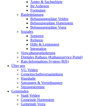
Ämter & Sachgebiete
Ihr Anliegen
Formulare
Bauleitplanung
Bebauuungspläne Velden
Bebauungspläne Hartenstein
Bebauuungspläne Vorra
Soziales
Senioren
Religion
Hilfe & Leistungen
Integration
Verwaltungsgliederung
Digitales Rathaus (Rathausservice Portal)
Rats-Informations-System (RIS)
Über uns
VG Velden
Gemeinschaftsversammlung
Haushalte
Satzungen & Verordnungen
Sitzungstermine
Gemeinden
Stadt Velden
Gemeinde Hartenstein
Gemeinde Vorra