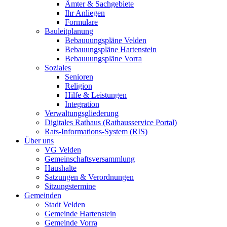
Ämter & Sachgebiete
Ihr Anliegen
Formulare
Bauleitplanung
Bebauuungspläne Velden
Bebauungspläne Hartenstein
Bebauuungspläne Vorra
Soziales
Senioren
Religion
Hilfe & Leistungen
Integration
Verwaltungsgliederung
Digitales Rathaus (Rathausservice Portal)
Rats-Informations-System (RIS)
Über uns
VG Velden
Gemeinschaftsversammlung
Haushalte
Satzungen & Verordnungen
Sitzungstermine
Gemeinden
Stadt Velden
Gemeinde Hartenstein
Gemeinde Vorra