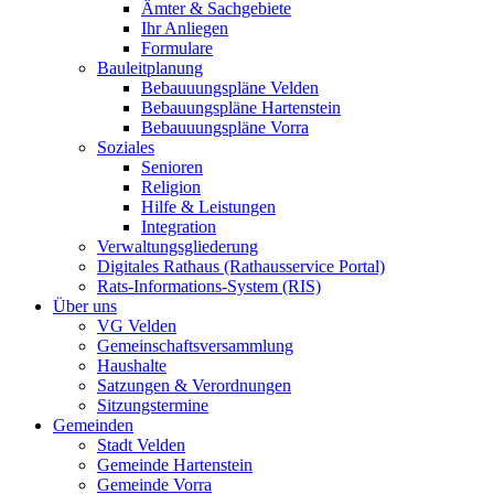
Ämter & Sachgebiete
Ihr Anliegen
Formulare
Bauleitplanung
Bebauuungspläne Velden
Bebauungspläne Hartenstein
Bebauuungspläne Vorra
Soziales
Senioren
Religion
Hilfe & Leistungen
Integration
Verwaltungsgliederung
Digitales Rathaus (Rathausservice Portal)
Rats-Informations-System (RIS)
Über uns
VG Velden
Gemeinschaftsversammlung
Haushalte
Satzungen & Verordnungen
Sitzungstermine
Gemeinden
Stadt Velden
Gemeinde Hartenstein
Gemeinde Vorra