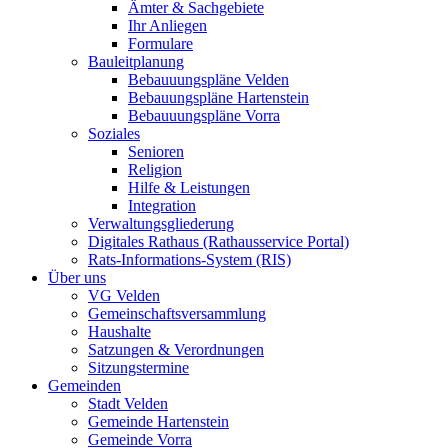
Ämter & Sachgebiete
Ihr Anliegen
Formulare
Bauleitplanung
Bebauuungspläne Velden
Bebauungspläne Hartenstein
Bebauuungspläne Vorra
Soziales
Senioren
Religion
Hilfe & Leistungen
Integration
Verwaltungsgliederung
Digitales Rathaus (Rathausservice Portal)
Rats-Informations-System (RIS)
Über uns
VG Velden
Gemeinschaftsversammlung
Haushalte
Satzungen & Verordnungen
Sitzungstermine
Gemeinden
Stadt Velden
Gemeinde Hartenstein
Gemeinde Vorra