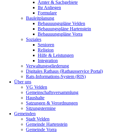
Ämter & Sachgebiete
Ihr Anliegen
Formulare
Bauleitplanung
Bebauuungspläne Velden
Bebauungspläne Hartenstein
Bebauuungspläne Vorra
Soziales
Senioren
Religion
Hilfe & Leistungen
Integration
Verwaltungsgliederung
Digitales Rathaus (Rathausservice Portal)
Rats-Informations-System (RIS)
Über uns
VG Velden
Gemeinschaftsversammlung
Haushalte
Satzungen & Verordnungen
Sitzungstermine
Gemeinden
Stadt Velden
Gemeinde Hartenstein
Gemeinde Vorra